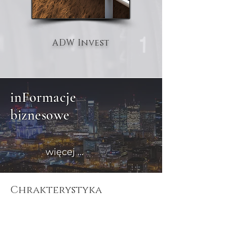
ADW Invest
inFormacje
biznesowe
więcej ...
Chrakterystyka
Grupa ADW to innowacyjna,
dynamicznie rozwijającą się