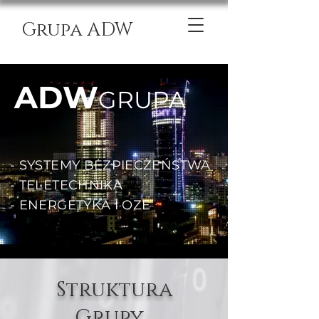
Grupa ADW
ADW
GRUPA
- SYSTEMY BEZPIECZEŃSTWA
- TELETECHNIKA
- ENERGETYKA I OZE
Struktura
Grupy